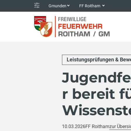
Gmunden
FF Roitham
Leistungsprüfungen & Bew
Jugendfe
r bereit f
Wissenst
10.03.2026
FF Roitham
zur Übersi