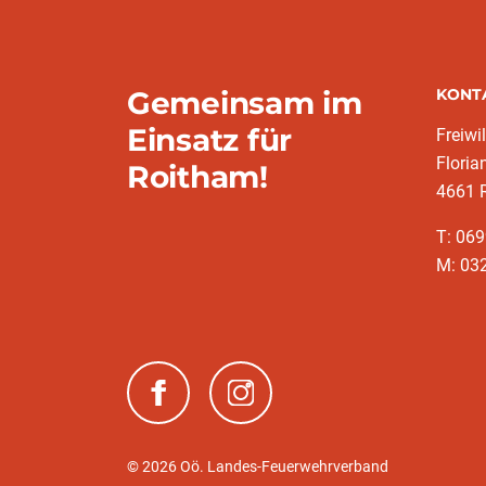
Gemeinsam im
KONT
Einsatz für
Freiwi
Floria
Roitham!
4661 
T: 069
M: 03
(neues Fenster)
(neues Fenster)
© 2026 Oö. Landes-Feuerwehrverband