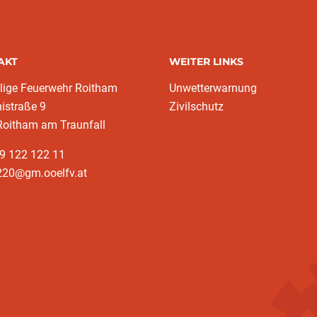
AKT
WEITER LINKS
llige Feuerwehr Roitham
Unwetterwarnung
nistraße 9
Zivilschutz
Roitham am Traunfall
9 122 122 11
220@gm.ooelfv.at