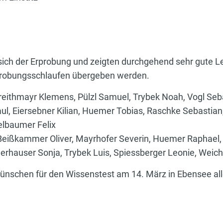
 sich der Erprobung und zeigten durchgehend sehr gute Le
probungsschlaufen übergeben werden.
greithmayr Klemens, Pülzl Samuel, Trybek Noah, Vogl Seb
Paul, Eiersebner Kilian, Huemer Tobias, Raschke Sebasti
elbaumer Felix
, Beißkammer Oliver, Mayrhofer Severin, Huemer Raphael,
erhauser Sonja, Trybek Luis, Spiessberger Leonie, Wei
 Wünschen für den Wissenstest am 14. März in Ebensee all