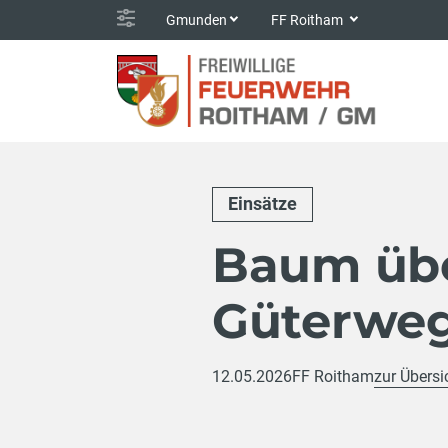
Gmunden
FF Roitham
Einsätze
Baum übe
Güterweg
12.05.2026
FF Roitham
zur Übersi