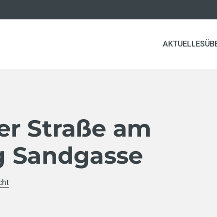
(C
AKTUELLES
ÜB
r Straße am
 Sandgasse
cht