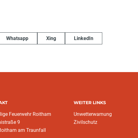
Whatsapp
Xing
LinkedIn
AKT
WEITER LINKS
llige Feuerwehr Roitham
Unwetterwarnung
nistraße 9
Zivilschutz
Roitham am Traunfall