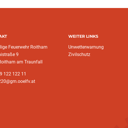
AKT
WEITER LINKS
llige Feuerwehr Roitham
Unwetterwarnung
nistraße 9
Zivilschutz
Roitham am Traunfall
9 122 122 11
220@gm.ooelfv.at