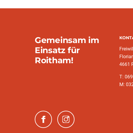
Gemeinsam im
KONT
Einsatz für
Freiwi
Floria
Roitham!
4661 
T: 069
M: 03
(neues Fenster)
(neues Fenster)