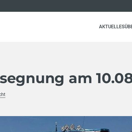
AKTUELLES
ÜB
segnung am 10.0
cht