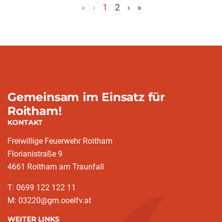
«
‹
1
2
›
»
(aktuell)
Gemeinsam im Einsatz für
Roitham!
KONTAKT
Freiwillige Feuerwehr Roitham
Florianistraße 9
4661 Roitham am Traunfall
T: 0699 122 122 11
M: 03220@gm.ooelfv.at
WEITER LINKS