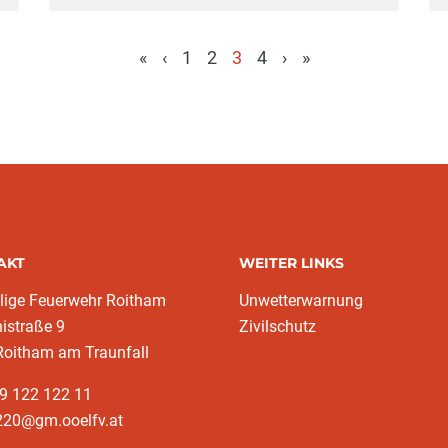
«
‹
1
2
3
4
›
»
(aktuell)
AKT
WEITER LINKS
llige Feuerwehr Roitham
Unwetterwarnung
nistraße 9
Zivilschutz
Roitham am Traunfall
9 122 122 11
220@gm.ooelfv.at