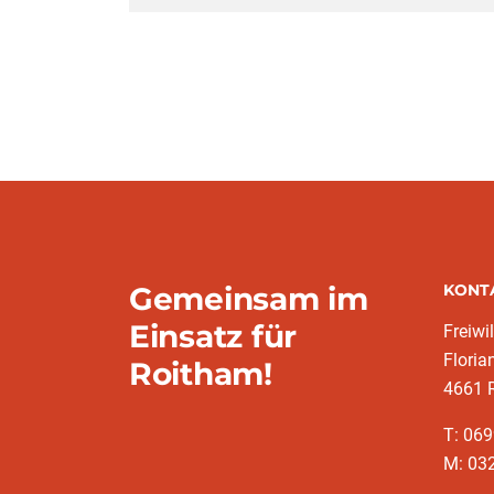
Gemeinsam im
KONT
Einsatz für
Freiwi
Floria
Roitham!
4661 
T: 069
M: 03